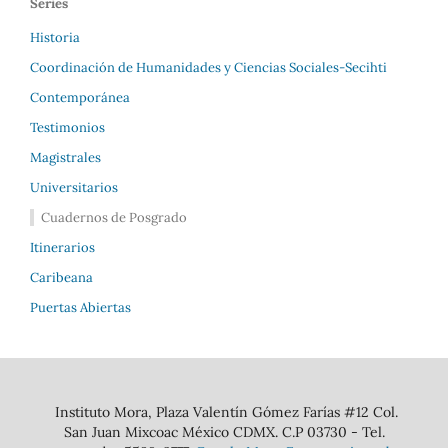
Series
Historia
Coordinación de Humanidades y Ciencias Sociales-Secihti
Contemporánea
Testimonios
Magistrales
Universitarios
Cuadernos de Posgrado
Itinerarios
Caribeana
Puertas Abiertas
Instituto Mora, Plaza Valentín Gómez Farías #12 Col.
San Juan Mixcoac México CDMX. C.P 03730 - Tel.